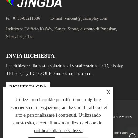
tel:
0755-85211686
E-mail:
vincent@jdadisplay.com
Indirizzo:
Edificio KaiWo, Kengzi Street, distretto di Pingshan,
Shenzhen, Cina
INVIA RICHIESTA
Per richieste sulla nostra soluzione di visualizzazione LCD, display
TFT, display LCD e OLED monocromatico, ecc.
RICHIESTA ORA
X
Utilizziamo i cookie per offrirti una migliore
esperienza di navigazione, analizzare il traffico del
sito e personalizzare i contenuti. Utilizzando
Links
Sitemap
RSS
XML
politica sulla riservatezza
questo sito, accetti il ​​nostro utilizzo dei cookie.
politica sulla riservatezza
Copyright © 2025 Shenzhen Jingda Display Technology Co., Ltd. Tutti i diritti