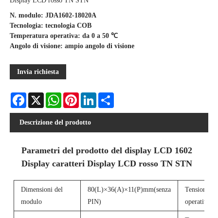
Display LCD rosso TN STN
N. modulo: JDA1602-18020A
Tecnologia: tecnologia COB
Temperatura operativa: da 0 a 50 ℃
Angolo di visione: ampio angolo di visione
Invia richiesta
Facebook
X
WhatsApp
Pinterest
LinkedIn
Share
Descrizione del prodotto
Parametri del prodotto del display LCD 1602
Display caratteri Display LCD rosso TN STN
Dimensioni del
80(L)×36(A)×11(P)mm(senza
Tensione
modulo
PIN)
operativa