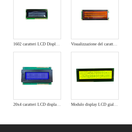
1602 caratteri LCD Display LCD White Display Modulo
Visualizzazione del carattere LCD 16 × 3 Modulo LCD FSTN
20x4 caratteri LCD display Modalità LCD negativa positiva
Modulo display LCD giallo verde 16x2 caratteri