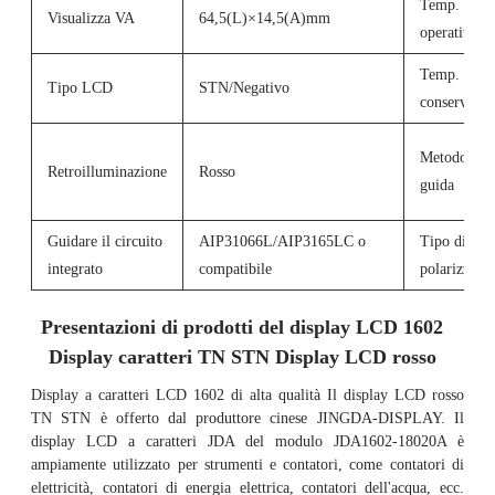
Temp.
Visualizza VA
64,5(L)×14,5(A)mm
operativa
Temp. di
Tipo LCD
STN/Negativo
conservazio
Metodo di
Retroilluminazione
Rosso
guida
Guidare il circuito
AIP31066L/AIP3165LC o
Tipo di
integrato
compatibile
polarizzator
Presentazioni di prodotti del display LCD 1602
Display caratteri TN STN Display LCD rosso
Display a caratteri LCD 1602 di alta qualità Il display LCD rosso
TN STN è offerto dal produttore cinese JINGDA-DISPLAY. Il
display LCD a caratteri JDA del modulo JDA1602-18020A è
ampiamente utilizzato per strumenti e contatori, come contatori di
elettricità, contatori di energia elettrica, contatori dell'acqua, ecc.