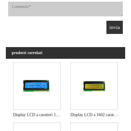
prodotti correlati
Display LCD a caratteri 16x2 Display blu STN
Display LCD a 1602 caratteri Display FSTN Modalità LCD giallo verde