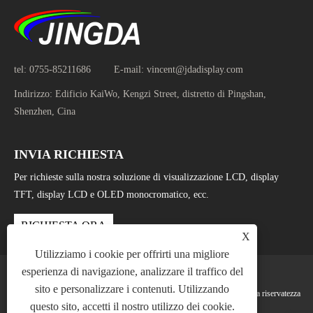
tel:
0755-85211686
E-mail:
vincent@jdadisplay.com
Indirizzo:
Edificio KaiWo, Kengzi Street, distretto di Pingshan,
Shenzhen, Cina
INVIA RICHIESTA
Per richieste sulla nostra soluzione di visualizzazione LCD, display
TFT, display LCD e OLED monocromatico, ecc.
RICHIESTA ORA
X
Utilizziamo i cookie per offrirti una migliore
esperienza di navigazione, analizzare il traffico del
sito e personalizzare i contenuti. Utilizzando
Links
Sitemap
RSS
XML
politica sulla riservatezza
questo sito, accetti il ​​nostro utilizzo dei cookie.