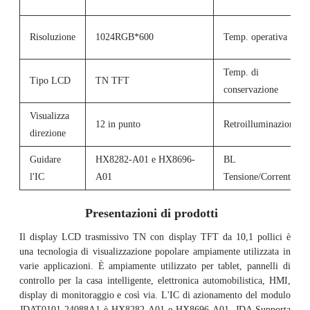
Risoluzione
1024RGB*600
Temp. operativa
Temp. di
Tipo LCD
TN TFT
conservazione
Visualizza
12 in punto
Retroilluminazione
direzione
Guidare
HX8282-A01 e HX8696-
BL
l'IC
A01
Tensione/Corrente
Presentazioni di prodotti
Il display LCD trasmissivo TN con display TFT da 10,1 pollici è
una tecnologia di visualizzazione popolare ampiamente utilizzata in
varie applicazioni. È ampiamente utilizzato per tablet, pannelli di
controllo per la casa intelligente, elettronica automobilistica, HMI,
display di monitoraggio e così via. L'IC di azionamento del modulo
JDAT0101-24088A1 è HX8282-A01 e HX8696-A01. JDA Supporta