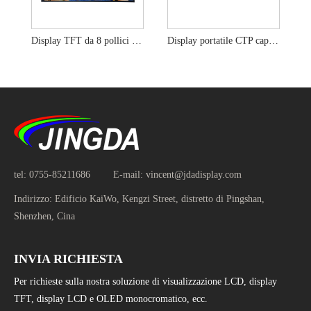
Display TFT da 8 pollici Schermo Gorilla Glass Risoluzione 9H 1280X800
Display portatile CTP capacitivo TFT da 8 pollici con interfaccia di tipo C
tel:
0755-85211686
E-mail:
vincent@jdadisplay.com
Indirizzo:
Edificio KaiWo, Kengzi Street, distretto di Pingshan,
Shenzhen, Cina
INVIA RICHIESTA
Per richieste sulla nostra soluzione di visualizzazione LCD, display
TFT, display LCD e OLED monocromatico, ecc.