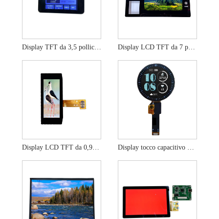
Display TFT da 3,5 pollici Pannello touch per dispositivo medico
Display LCD TFT da 7 pollici con pannello touch di vetro
Display LCD TFT da 0,96 pollici con pannello touch CTP
Display tocco capacitivo TFT da 1,28 pollici personalizzabili touchscreen