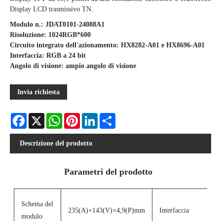
Display LCD trasmissivo TN.
Modulo n.: JDAT0101-24088A1
Risoluzione: 1024RGB*600
Circuito integrato dell'azionamento: HX8282-A01 e HX8696-A01
Interfaccia: RGB a 24 bit
Angolo di visione: ampio angolo di visione
Invia richiesta
Facebook
X
WhatsApp
Pinterest
LinkedIn
Share
Descrizione del prodotto
Parametri del prodotto
Schema del
235(A)×143(V)×4,9(P)mm
Interfaccia
modulo