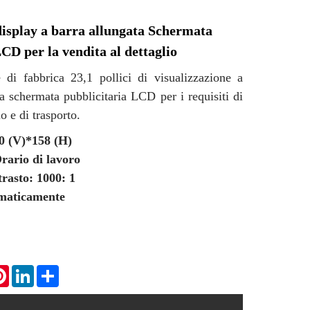
 display a barra allungata Schermata
CD per la vendita al dettaglio
e di fabbrica 23,1 pollici di visualizzazione a
a schermata pubblicitaria LCD per i requisiti di
io e di trasporto.
0 (V)*158 (H)
rario di lavoro
rasto: 1000: 1
maticamente
tsApp
Pinterest
LinkedIn
Share