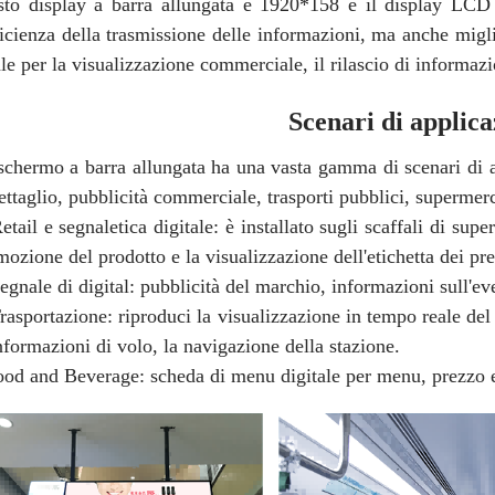
sto display a barra allungata è 1920*158 e il display LCD 
ficienza della trasmissione delle informazioni, ma anche migli
le per la visualizzazione commerciale, il rilascio di informazio
Scenari di applica
schermo a barra allungata ha una vasta gamma di scenari di ap
ettaglio, pubblicità commerciale, trasporti pubblici, supermer
etail e segnaletica digitale: è installato sugli scaffali di su
ozione del prodotto e la visualizzazione dell'etichetta dei pre
egnale di digital: pubblicità del marchio, informazioni sull'
rasportazione: riproduci la visualizzazione in tempo reale del
nformazioni di volo, la navigazione della stazione.
ood and Beverage: scheda di menu digitale per menu, prezzo 