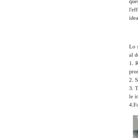
que
l'ef
idea
Lo 
al d
1. R
prom
2. S
3. T
le i
4.F