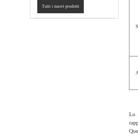
Tutti i nuovi prodotti
S
A
Lo 
rap
Que