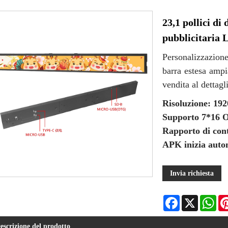
23,1 pollici di
pubblicitaria L
Personalizzazion
barra estesa ampi
vendita al dettagl
Risoluzione: 192
Supporto 7*16 O
Rapporto di cont
APK inizia auto
Invia richiesta
Facebook
X
Wha
escrizione del prodotto