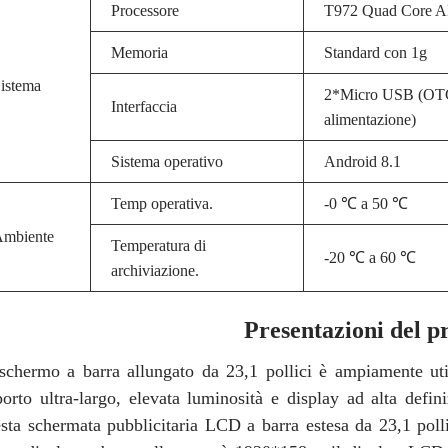
Processore
T972 Quad Core A
Memoria
Standard con 1g
istema
2*Micro USB (OTG
Interfaccia
alimentazione)
Sistema operativo
Android 8.1
Temp operativa.
-0 ℃ a 50 ℃
mbiente
Temperatura di
-20 ℃ a 60 ℃
archiviazione.
Presentazioni del p
schermo a barra allungato da 23,1 pollici è ampiamente util
porto ultra-largo, elevata luminosità e display ad alta defini
sta schermata pubblicitaria LCD a barra estesa da 23,1 pollic