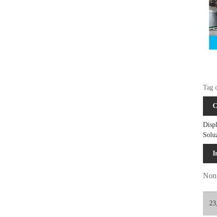
Tag c
C
Disp
Solu
I
Non 