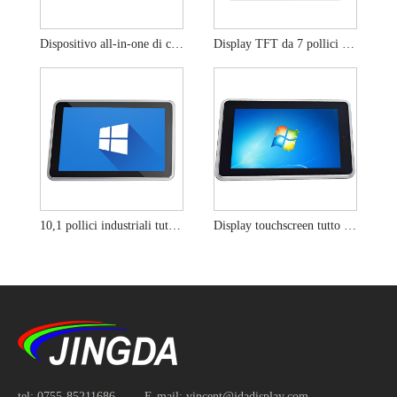
Dispositivo all-in-one di controllo industriale incorporato da 7 pollici TFT
Display TFT da 7 pollici LVDS Controllo industriale All-in-One
10,1 pollici industriali tutto in un dispositivo ips i2c tft lcd display
Display touchscreen tutto industriale da 13,3 pollici in un dispositivo
tel:
0755-85211686
E-mail:
vincent@jdadisplay.com