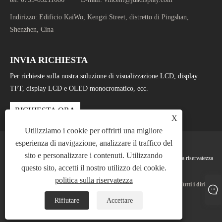
Indirizzo:
Edificio KaiWo, Kengzi Street, distretto di Pingshan,
Shenzhen, Cina
INVIA RICHIESTA
Per richieste sulla nostra soluzione di visualizzazione LCD, display
TFT, display LCD e OLED monocromatico, ecc.
RICHIESTA ORA
X
Utilizziamo i cookie per offrirti una migliore
esperienza di navigazione, analizzare il traffico del
sito e personalizzare i contenuti. Utilizzando
Links
Sitemap
RSS
XML
politica sulla riservatezza
questo sito, accetti il ​​nostro utilizzo dei cookie.
politica sulla riservatezza
Copyright © 2025 Shenzhen Jingda Display Technology Co., Ltd. Tutti i diritti
riservati.
Rifiutare
Accettare