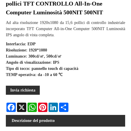
pollici TFT CONTROLLO All-In-One
Computer Luminosità 500NIT 500NIT
Ad alta risoluzione 1920x1080 da 15,6 pollici di controllo industriale
incorporato TFT Computer All-in-One Computer 500NIT Luminosità
IPS angolo di vista completa.
Interfaccia: EDP
Risoluzione: 1920*1080
Luminance: 300cd/㎡, 500cd/㎡
Angolo di visualizzazione: IPS
Tipo di tocco: pannello touch di capacità
TEMP operativa: da -10 a 60 ℃
Invia richiesta
Facebook
X
WhatsApp
Pinterest
LinkedIn
Share
Descrizione del prodotto