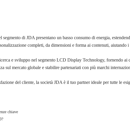
 del segmento di JDA presentano un basso consumo di energia, estendendo 
rsonalizzazione completi, da dimensioni e forma ai contenuti, aiutando i 
icerca e sviluppo nel segmento LCD Display Technology, fornendo ai client
a sul mercato globale e stabilire partenariati con più marchi internaziona
fazione del cliente, la società JDA è il tuo partner ideale per tutte le 
enze chiave
D?