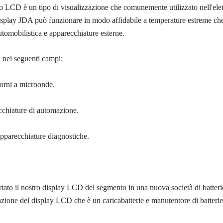
CD è un tipo di visualizzazione che comunemente utilizzato nell'elettr
 Il display JDA può funzionare in modo affidabile a temperature estreme 
 automobilistica e apparecchiature esterne.
 nei seguenti campi:
forni a microonde.
ecchiature di automazione.
apparecchiature diagnostiche.
rtato il nostro display LCD del segmento in una nuova società di batte
azione del display LCD che è un caricabatterie e manutentore di batterie