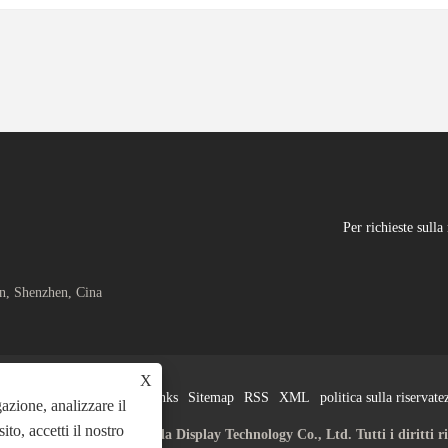
Per richieste sull
an, Shenzhen, Cina
X
Links
Sitemap
RSS
XML
politica sulla riservate
azione, analizzare il
o, accetti il ​​nostro
ht © 2025 Shenzhen Jingda Display Technology Co., Ltd. Tutti i diritti ri