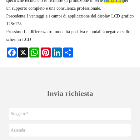
specifiche tecniche o le richieste di produzione in serie,
contattaci
per
un supporto completo e una consulenza professionale.
Precedente:
I vantaggi e i campi di applicazione del display LCD grafico
128x128
Prossimo:
La differenza tra modalità positiva e modalità negativa sullo
schermo LCD
Facebook
X
WhatsApp
Pinterest
LinkedIn
Share
Invia richiesta