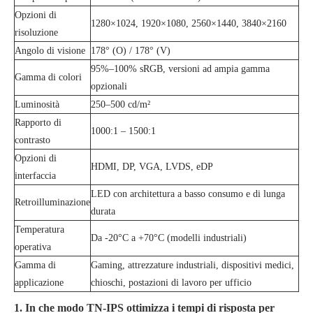
Opzioni di
1280×1024, 1920×1080, 2560×1440, 3840×2160
risoluzione
Angolo di visione
178° (O) / 178° (V)
95%–100% sRGB, versioni ad ampia gamma
Gamma di colori
opzionali
Luminosità
250–500 cd/m²
Rapporto di
1000:1 – 1500:1
contrasto
Opzioni di
HDMI, DP, VGA, LVDS, eDP
interfaccia
LED con architettura a basso consumo e di lunga
Retroilluminazione
durata
Temperatura
Da -20°C a +70°C (modelli industriali)
operativa
Gamma di
Gaming, attrezzature industriali, dispositivi medici,
applicazione
chioschi, postazioni di lavoro per ufficio
1. In che modo TN-IPS ottimizza i tempi di risposta per