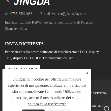
tel:
0755-85211686
E-mail:
vincent@jdadisplay.com
Indirizzo:
Edificio KaiWo, Kengzi Street, distretto di Pingshan,
Shenzhen, Cina
INVIA RICHIESTA
Per richieste sulla nostra soluzione di visualizzazione LCD, display
TFT, display LCD e OLED monocromatico, ecc.
RICHIESTA ORA
X
Utilizziamo i cookie per offrirti una migliore
esperienza di navigazione, analizzare il traffico del
sito e personalizzare i contenuti. Utilizzando
Links
Sitemap
RSS
XML
politica sulla riservatezza
questo sito, accetti il ​​nostro utilizzo dei cookie.
politica sulla riservatezza
Copyright © 2025 Shenzhen Jingda Display Technology Co., Ltd. Tutti i diritti