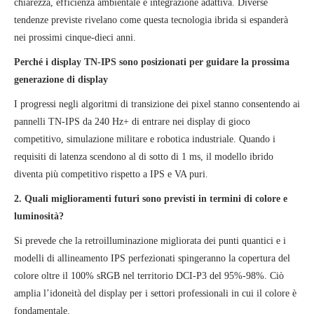
chiarezza, efficienza ambientale e integrazione adattiva. Diverse
tendenze previste rivelano come questa tecnologia ibrida si espanderà
nei prossimi cinque-dieci anni.
Perché i display TN-IPS sono posizionati per guidare la prossima
generazione di display
I progressi negli algoritmi di transizione dei pixel stanno consentendo ai
pannelli TN-IPS da 240 Hz+ di entrare nei display di gioco
competitivo, simulazione militare e robotica industriale. Quando i
requisiti di latenza scendono al di sotto di 1 ms, il modello ibrido
diventa più competitivo rispetto a IPS e VA puri.
2. Quali miglioramenti futuri sono previsti in termini di colore e
luminosità?
Si prevede che la retroilluminazione migliorata dei punti quantici e i
modelli di allineamento IPS perfezionati spingeranno la copertura del
colore oltre il 100% sRGB nel territorio DCI-P3 del 95%-98%. Ciò
amplia l’idoneità del display per i settori professionali in cui il colore è
fondamentale.